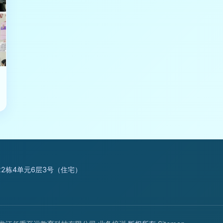
22栋4单元6层3号（住宅）